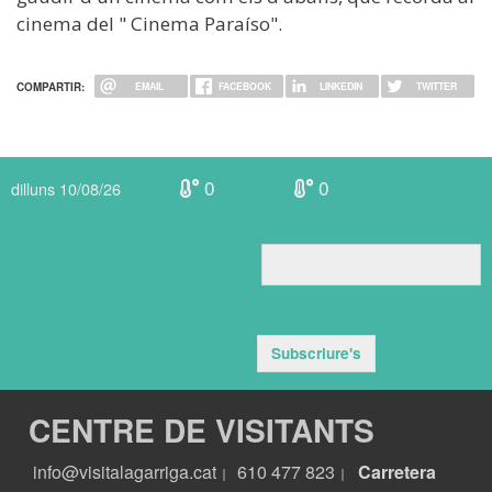
cinema del " Cinema Paraíso".
COMPARTIR:
EMAIL
FACEBOOK
LINKEDIN
TWITTER
0
0
dilluns 10/08/26
Subscriure's
CENTRE DE VISITANTS
info@visitalagarriga.cat
610 477 823
Carretera
|
|