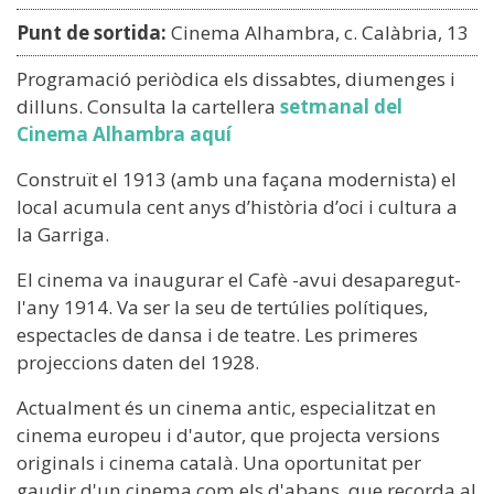
Punt de sortida:
Cinema Alhambra, c. Calàbria, 13
Programació periòdica els dissabtes, diumenges i
dilluns. Consulta la cartellera
setmanal del
Cinema Alhambra aquí
Construït el 1913 (amb una façana modernista) el
local acumula cent anys d’història d’oci i cultura a
la Garriga.
El cinema va inaugurar el Cafè -avui desaparegut-
l'any 1914. Va ser la seu de tertúlies polítiques,
espectacles de dansa i de teatre. Les primeres
projeccions daten del 1928.
Actualment és un cinema antic, especialitzat en
cinema europeu i d'autor, que projecta versions
originals i cinema català. Una oportunitat per
gaudir d'un cinema com els d'abans, que recorda al