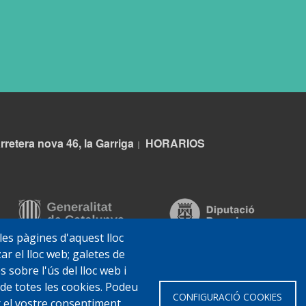
rretera nova 46, la Garriga
HORARIOS
|
 les pàgines d'aquest lloc
ar el lloc web; galetes de
sobre l'ús del lloc web i
 de totes les cookies. Podeu
CONFIGURACIÓ COOKIES
ar el vostre consentiment