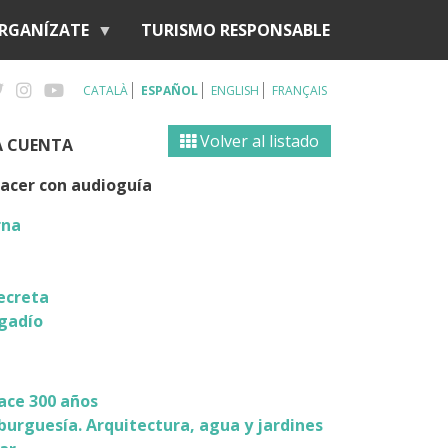
RGANÍZATE
TURISMO RESPONSABLE
CATALÀ
ESPAÑOL
ENGLISH
FRANÇAIS
Volver al listado
A CUENTA
hacer con audioguía
rna
secreta
egadío
hace 300 años
burguesía. Arquitectura, agua y jardines