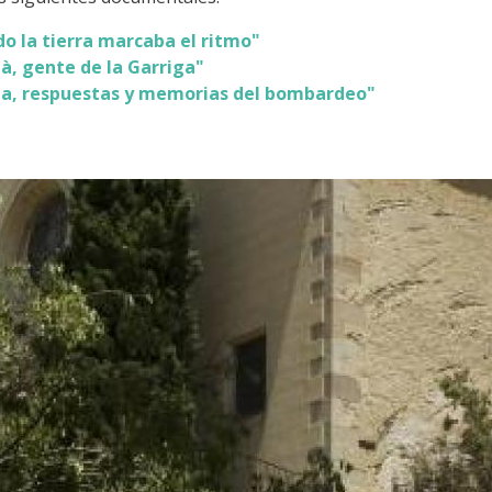
do la tierra marcaba el ritmo"
là, gente de la Garriga"
ga, respuestas y memorias del bombardeo"