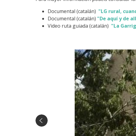
Documental (catalán)
"LG rural, cuan
Documental (catalán)
"De aquí y de al
Video ruta guiada (catalán)
"La Garri