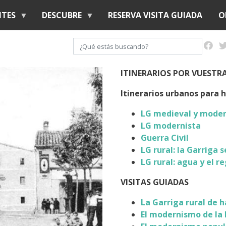
Pasar
NTES
DESCUBRE
RESERVA VISITA GUIADA
O
al
contenido
Buscar
principal
ITINERARIOS POR VUESTR
Itinerarios urbanos para 
LG medieval y mode
LG modernista
Guerra Civil
LG rural: la Garriga 
LG rural:
agua y el r
VISITAS GUIADAS
La Garriga rural de 
El modernismo de la 