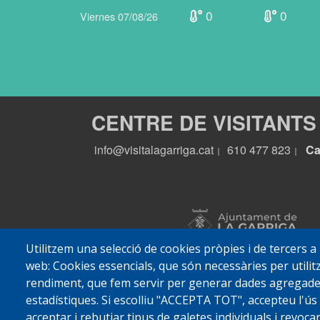
0
0
Viernes 07/08/26
CENTRE DE VISITANTS
info@visitalagarriga.cat
610 477 823
Ca
|
|
Utilitzem una selecció de cookies pròpies i de tercers a
web: Cookies essencials, que són necessàries per utilitz
rendiment, que fem servir per generar dades agregades 
estadístiques. Si escolliu "ACCEPTA TOT", accepteu l'ús
acceptar i rebutjar tipus de galetes individuals i revoc