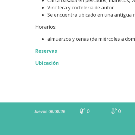
Carta basada en pescados, mariscos, ve
Vinoteca y coctelería de autor.
Se encuentra ubicado en una antigua m
Horarios:
almuerzos y cenas (de miércoles a dom
Reservas
Ubicación
0
0
Jueves 06/08/26