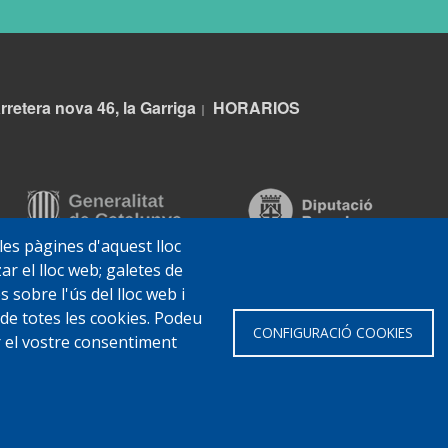
rretera nova 46, la Garriga
HORARIOS
|
 les pàgines d'aquest lloc
ar el lloc web; galetes de
sobre l'ús del lloc web i
 de totes les cookies. Podeu
CONFIGURACIÓ COOKIES
ar el vostre consentiment
 Garriga
Avis legal
Protecció de dades
Política de Cookies
Impl