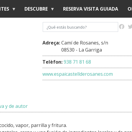
Pasar
NTES
DESCUBRE
RESERVA VISITA GUIADA
O
al
contenido
Buscar
principal
Adreça:
Camí de Rosanes, s/n
08530 - La Garriga
Telèfon:
938 71 81 68
www.espaicastellderosanes.com
a y de autor
ocido, vapor, parrilla y fritura.