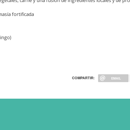
getales, carne y una fusión de ingredientes locales y de pro
asía fortificada
ingo)
COMPARTIR:
EMAIL