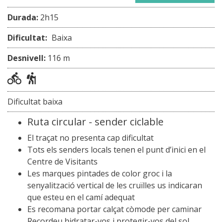
Durada:
2h15
Dificultat:
Baixa
Desnivell:
116 m
Dificultat baixa
Ruta circular - sender ciclable
El traçat no presenta cap dificultat
Tots els senders locals tenen el punt d’inici en el
Centre de Visitants
Les marques pintades de color groc i la
senyalització vertical de les cruïlles us indicaran
que esteu en el camí adequat
Es recomana portar calçat còmode per caminar
Recordeu hidratar-vos i protegir-vos del sol