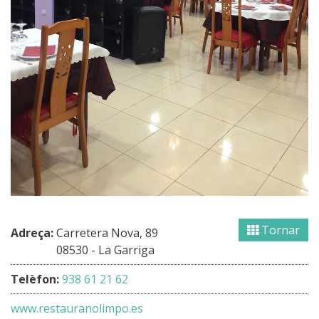
Tornar
Adreça:
Carretera Nova, 89
08530 - La Garriga
Telèfon:
938 61 21 62
www.restauranolimpo.es