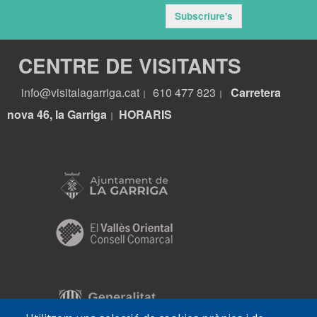
Subscriure's
CENTRE DE VISITANTS
info@visitalagarriga.cat
610 477 823
Carretera
|
|
nova 46, la Garriga
HORARIS
|