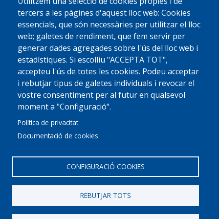
Utilitzem una selecció de cookies pròpies i de
tercers a les pàgines d'aquest lloc web: Cookies
essencials, que són necessàries per utilitzar el lloc
web; galetes de rendiment, que fem servir per
generar dades agregades sobre l'ús del lloc web i
estadístiques. Si escolliu "ACCEPTA TOT",
accepteu l'ús de totes les cookies. Podeu acceptar
i rebutjar tipus de galetes individuals i revocar el
vostre consentiment per al futur en qualsevol
moment a "Configuració".
Política de privacitat
Documentació de cookies
CONFIGURACIÓ COOKIES
REBUTJAR TOTS
© 2022 Ajuntament La Garriga
Avis legal
Protecció de dades
Política de Cookies
Implementat per
Perception