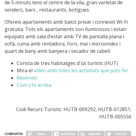
de 5 minuts tens el centre de la vila, gran varietat de
senders, bars , restaurants, botigues.
Ofereix apartaments amb balcó privat i connexió Wi-Fi
gratuïta. Tots els apartaments son lluminosos i estan
equipats amb sala d’estar amb TV de pantalla plana i
sofà, cuina amb rentadora, forn, mai i microondes i
quart de bany amb banyera i secador de cabell.
Consta de tres habitatges d'ús turístic (HUT)
Mira el
vídeo amb totes les activitats que pots fer
Reserves
Com s'hi arriba
Codi Recurs Turistic: HUTB-009292, HUTB-012851,
HUTB-005556
COMPARTIR:
EMAIL
FACEBOOK
LINKEDIN
TWITTER