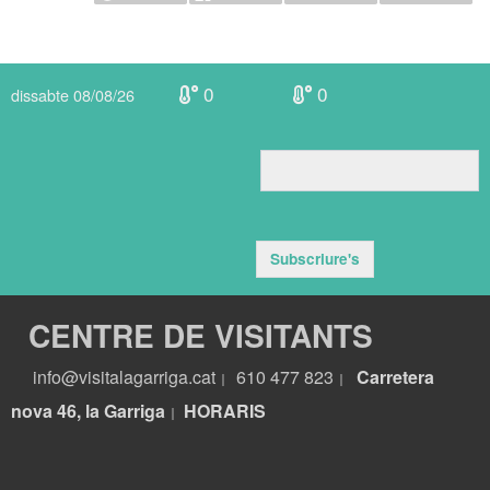
0
0
dissabte 08/08/26
Subscriure's
CENTRE DE VISITANTS
info@visitalagarriga.cat
610 477 823
Carretera
|
|
nova 46, la Garriga
HORARIS
|