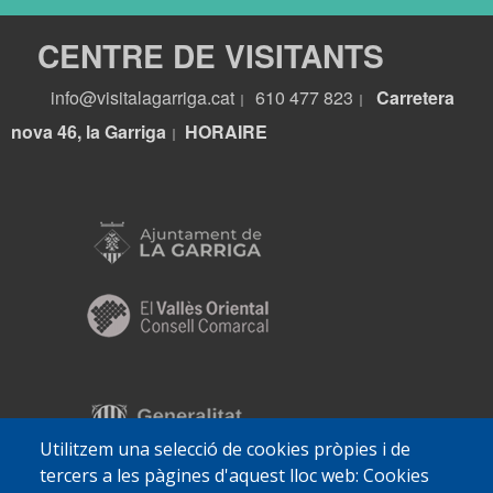
CENTRE DE VISITANTS
info@visitalagarriga.cat
610 477 823
Carretera
|
|
nova 46, la Garriga
HORA
IRE
|
Utilitzem una selecció de cookies pròpies i de
tercers a les pàgines d'aquest lloc web: Cookies