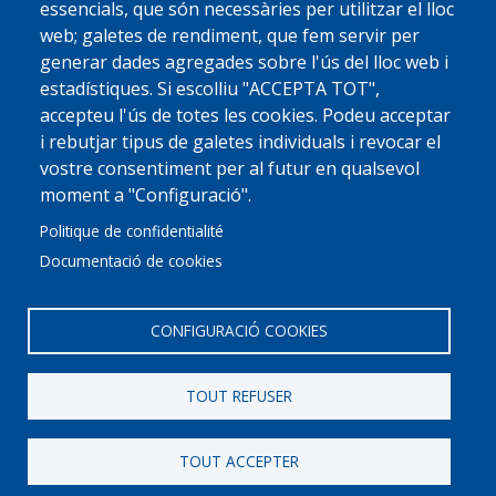
essencials, que són necessàries per utilitzar el lloc
web; galetes de rendiment, que fem servir per
generar dades agregades sobre l'ús del lloc web i
estadístiques. Si escolliu "ACCEPTA TOT",
accepteu l'ús de totes les cookies. Podeu acceptar
i rebutjar tipus de galetes individuals i revocar el
vostre consentiment per al futur en qualsevol
moment a "Configuració".
Politique de confidentialité
Documentació de cookies
CONFIGURACIÓ COOKIES
TOUT REFUSER
© 2022 Ajuntament La Garriga
Avis legal
Protecció de dades
Política de Cookies
Implementat per
Perception
TOUT ACCEPTER