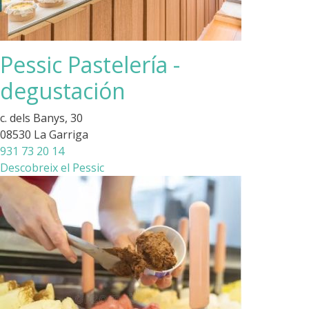
Pessic Pastelería -
degustación
c. dels Banys, 30
08530 La Garriga
931 73 20 14
Descobreix el Pessic