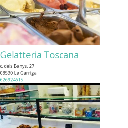
Gelatteria Toscana
c. dels Banys, 27
08530 La Garriga
626924615