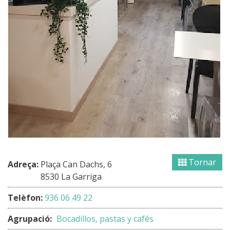
Tornar
Adreça:
Plaça Can Dachs, 6
8530 La Garriga
Telèfon:
936 06 49 22
Agrupació:
Bocadillos, pastas y cafés