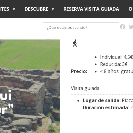
Pasar
NTES
DESCUBRE
RESERVA VISITA GUIADA
O
al
contenido
Buscar
principal
Individual: 4,5€
Reducida: 3€
Precio:
< 8 años: gratu
Visita guiada
Lugar de salida:
Plaza
Duración estimada
: 