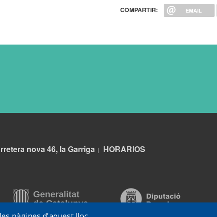
COMPARTIR:
EMAIL
rretera nova 46, la Garriga
HORARIOS
|
 les pàgines d'aquest lloc