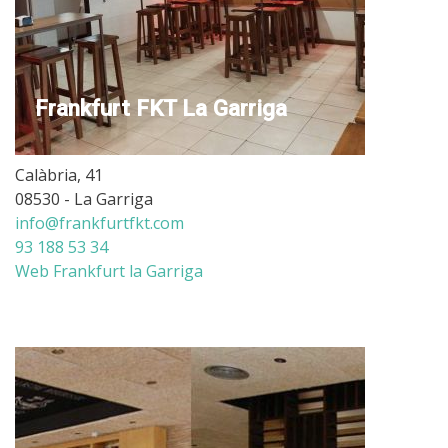
Frankfurt FKT La Garriga
Calàbria, 41
08530 - La Garriga
info@frankfurtfkt.com
93 188 53 34
Web Frankfurt la Garriga