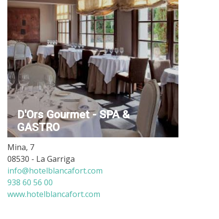
D'Ors Gourmet - SPA &
GASTRO
Mina, 7
08530 - La Garriga
info@hotelblancafort.com
938 60 56 00
www.hotelblancafort.com