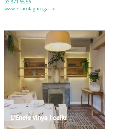
93 871 65 56
www.elracolagarriga.cat
L'Encís vinya i caliu