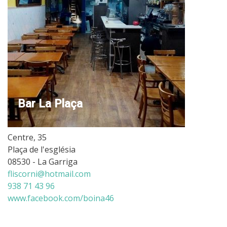
Bar La Plaça
Centre, 35
Plaça de l'església
08530 - La Garriga
fliscorni@hotmail.com
938 71 43 96
www.facebook.com/boina46