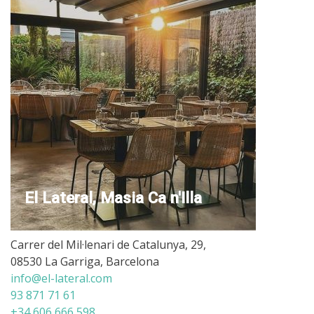
El Lateral, Masia Ca n'Illa
Carrer del Mil·lenari de Catalunya, 29,
08530 La Garriga, Barcelona
info@el-lateral.com
93 871 71 61
+34 606 666 598