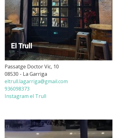
El Trull
Passatge Doctor Vic, 10
08530 - La Garriga
eltrull.lagarriga@gmail.com
936098373
Instagram el Trull