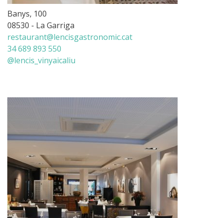
Banys, 100
08530 - La Garriga
restaurant@lencisgastronomic.cat
34 689 893 550
@lencis_vinyaicaliu