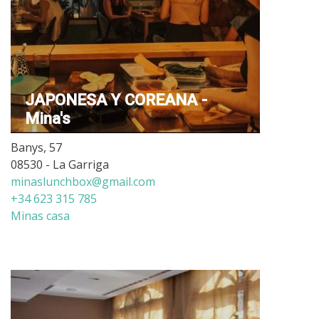
JAPONESA Y COREANA -
Mina's
Banys, 57
08530 - La Garriga
minaslunchbox@gmail.com
+34 623 315 785
Minas casa