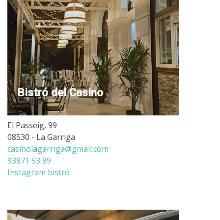
Bistró del Casino
El Passeig, 99
08530 - La Garriga
casinolagarriga@gmail.com
93871 53 89
Instagram bistró