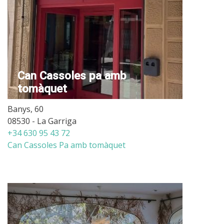
Can Cassoles pa amb
tomàquet
Banys, 60
08530 - La Garriga
+34 630 95 43 72
Can Cassoles Pa amb tomàquet