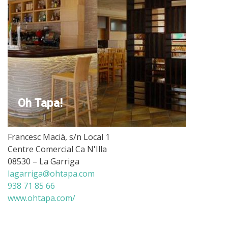
Oh Tapa!
Francesc Macià, s/n Local 1
Centre Comercial Ca N'Illa
08530 – La Garriga
lagarriga@ohtapa.com
938 71 85 66
www.ohtapa.com/