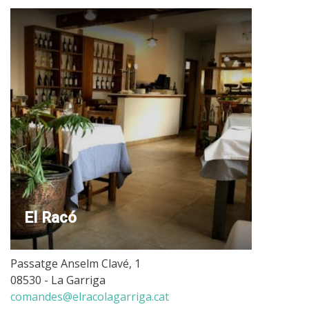
El Racó
Passatge Anselm Clavé, 1
08530 - La Garriga
comandes@elracolagarriga.cat