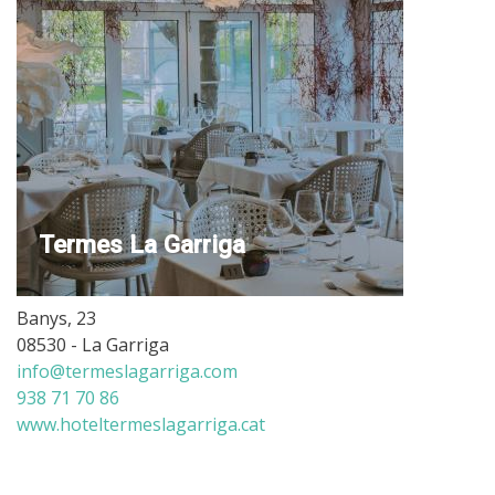
Termes La Garriga
Banys, 23
08530 - La Garriga
info@termeslagarriga.com
938 71 70 86
www.hoteltermeslagarriga.cat