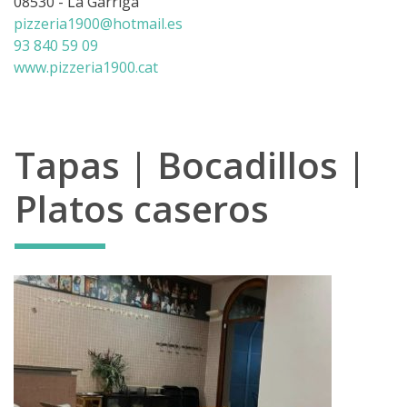
08530 - La Garriga
pizzeria1900@hotmail.es
93 840 59 09
www.pizzeria1900.cat
Tapas | Bocadillos |
Platos caseros