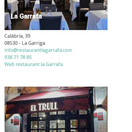
La Garrafa
Calàbria, 39
08530 - La Garriga
info@restaurantlagarrafa.com
938 71 78 85
Web restaurant la Garrafa