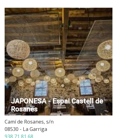
JAPONESA - Espai Castell de
Rosanes
Camí de Rosanes, s/n
08530 - La Garriga
938 71 81 68