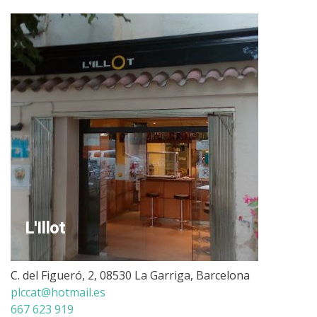
L'Illot
C. del Figueró, 2, 08530 La Garriga, Barcelona
plccat@hotmail.es
667 623 919