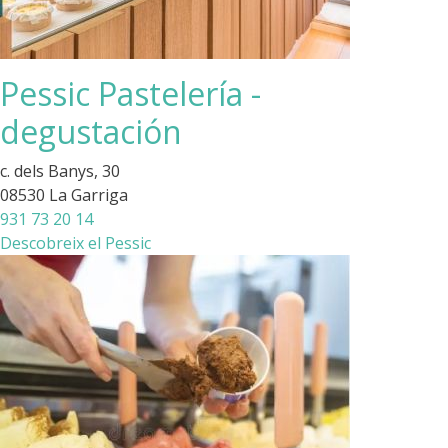
Pessic Pastelería -
degustación
c. dels Banys, 30
08530 La Garriga
931 73 20 14
Descobreix el Pessic