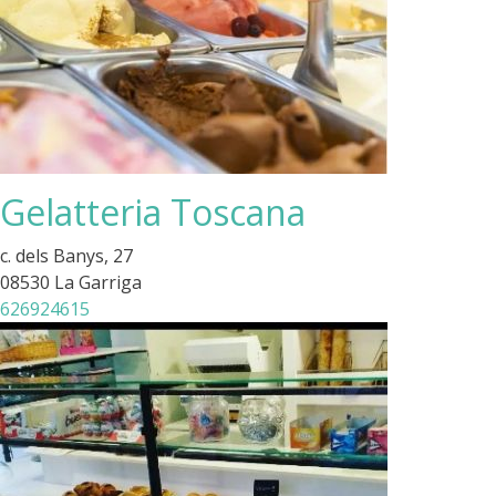
Gelatteria Toscana
c. dels Banys, 27
08530 La Garriga
626924615