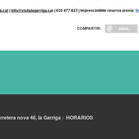
a.cat
 | 
info@visitalagarriga.ca
t | 610 477 823 | Imprescindible reserva previa:
Re
COMPARTIR:
EMAIL
rretera nova 46, la Garriga
HORARIOS
|