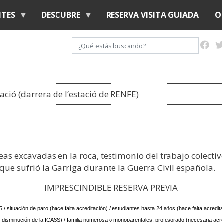
Pasar
NTES
DESCUBRE
RESERVA VISITA GUIADA
O
al
contenido
Buscar
principal
tació (darrera de l’estació de RENFE)
as excavadas en la roca, testimonio del trabajo colecti
ue sufrió la Garriga durante la Guerra Civil española.
IMPRESCINDIBLE RESERVA PREVIA
 / situación de paro (hace falta acreditación) / estudiantes hasta 24 años (hace falta acredita
de disminución de la ICASS) / familia numerosa o monoparentales, profesorado (necesaria acred