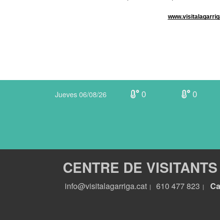
www.visitalagarrig
0
0
Jueves 06/08/26
CENTRE DE VISITANTS
info@visitalagarriga.cat
610 477 823
Ca
|
|