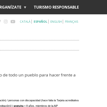
RGANÍZATE
TURISMO RESPONSABLE
CATALÀ
ESPAÑOL
ENGLISH
FRANÇAIS
vo de todo un pueblo para hacer frente a
ción) / personas con discapacidad (hace falta la Tarjeta acreditativa 
itación)] | 
gratuita 
< 8 años, miembros de la AIP