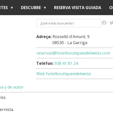
Pasar
NTES
DESCUBRE
RESERVA VISITA GUIADA
O
al
contenido
Buscar
principal
Adreça:
Rosselló d'Amunt, 9
08530 - La Garriga
reservas@hotelboutiqueedelweiss.com
Telèfon:
938 41 81 24
Web hotelboutiqueedelweiss
a y de autor
iss.
ernista.