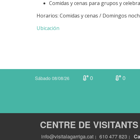
Comidas y cenas para grupos y celebra
Horarios: Comidas y cenas / Domingos noch
Ubicación
0
0
Sábado 08/08/26
CENTRE DE VISITANTS
info@visitalagarriga.cat
610 477 823
Ca
|
|