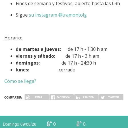
Fines de semana y festivos, abierto hasta las 03h
Sigue
su instagram @tramontolg
Horario:
de martes a jueves:
de 17 h - 1:30 h am
viernes y sábado:
de 17 h - 3 h am
domingos:
de 17 h - 24:30 h
lunes:
cerrado
Cómo se llega?
COMPARTIR:
EMAIL
FACEBOOK
LINKEDIN
TWITTER
0
0
Domingo 09/08/26