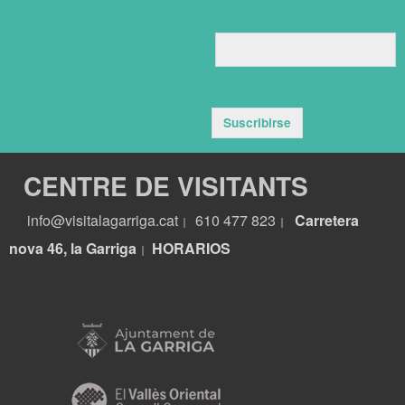
Suscribirse
CENTRE DE VISITANTS
info@visitalagarriga.cat
610 477 823
Carretera
|
|
nova 46, la Garriga
HORARIOS
|