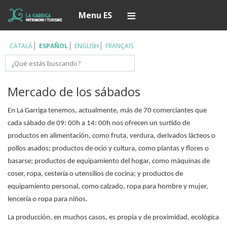
Pasar
Í
Menu ES
al
contenido
principal
CATALÀ
ESPAÑOL
ENGLISH
FRANÇAIS
Buscar
Mercado de los sábados
En La Garriga tenemos, actualmente, más de 70 comerciantes que
cada sábado de 09: 00h a 14: 00h nos ofrecen un surtido de
productos en alimentación, como fruta, verdura, derivados lácteos o
pollos asados; productos de ocio y cultura, como plantas y flores o
basarse; productos de equipamiento del hogar, como máquinas de
coser, ropa, cestería o utensilios de cocina; y productos de
equipamiento personal, como calzado, ropa para hombre y mujer,
lencería o ropa para niños.
La producción, en muchos casos, es propia y de proximidad, ecológica