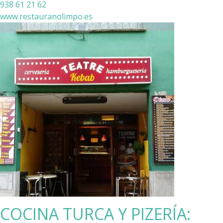
938 61 21 62
www.restauranolimpo.es
COCINA TURCA Y PIZERÍA: