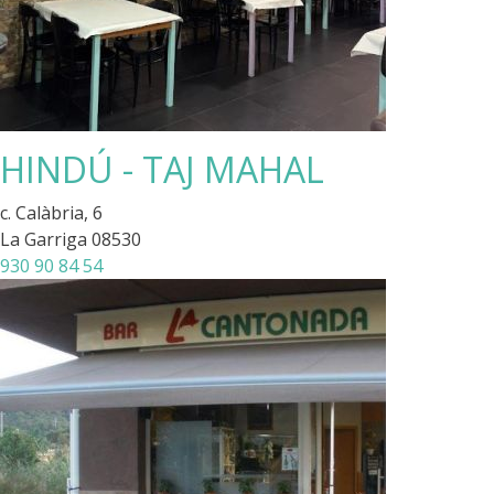
HINDÚ - TAJ MAHAL
c. Calàbria, 6
La Garriga 08530
930 90 84 54