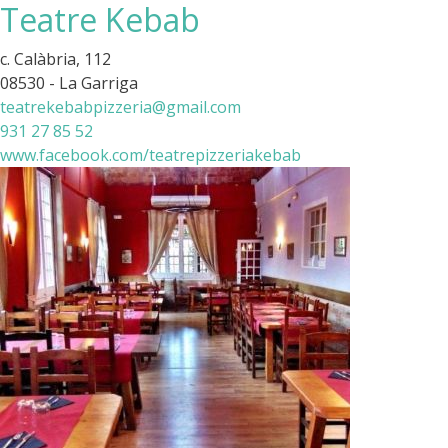
Teatre Kebab
c. Calàbria, 112
08530 - La Garriga
teatrekebabpizzeria@gmail.com
931 27 85 52
www.facebook.com/teatrepizzeriakebab