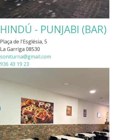
HINDÚ - PUNJABI (BAR)
Plaça de l'Església, 5
La Garriga 08530
soniturna@gmail.com
936 43 19 23