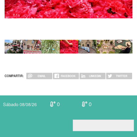
El Corpus Foto: Susanna Ginesta
COMPARTIR:
EMAIL
FACEBOOK
LINKEDIN
TWITTER
0
0
Sábado 08/08/26