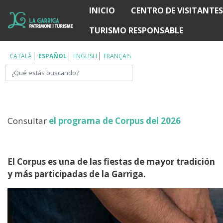
Pasar
INICIO
CENTRO DE VISITANTES
Í
al
TURISMO RESPONSABLE
contenido
principal
CATALÀ
ESPAÑOL
ENGLISH
FRANÇAIS
Buscar
Consultar
el programa de Corpus del 2026
El Corpus es una de las fiestas de mayor tradición
y más participadas de la Garriga.