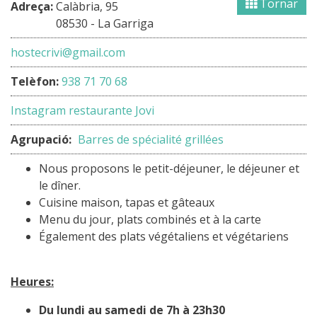
Tornar
Adreça:
Calàbria, 95
08530 - La Garriga
hostecrivi@gmail.com
Telèfon:
938 71 70 68
Instagram restaurante Jovi
Agrupació:
Barres de spécialité grillées
Nous proposons le petit-déjeuner, le déjeuner et
le dîner.
Cuisine maison, tapas et gâteaux
Menu du jour, plats combinés et à la carte
Également des plats végétaliens et végétariens
Heures:
Du lundi au samedi de 7h à 23h30