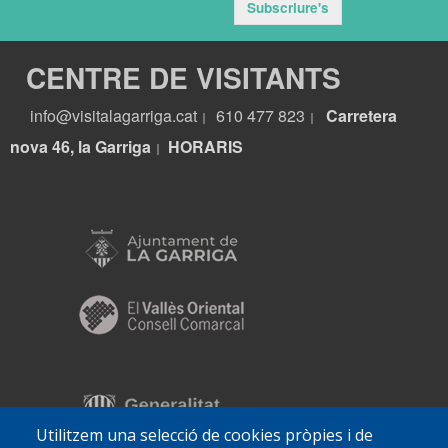
Subscriure's
CENTRE DE VISITANTS
info@visitalagarriga.cat
610 477 823
Carretera
|
|
nova 46, la Garriga
HORARIS
|
Utilitzem una selecció de cookies pròpies i de