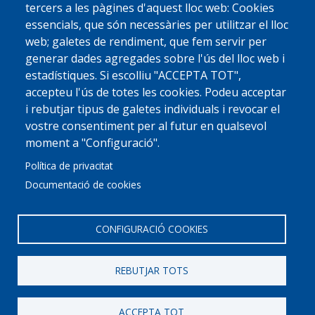
tercers a les pàgines d'aquest lloc web: Cookies
essencials, que són necessàries per utilitzar el lloc
web; galetes de rendiment, que fem servir per
generar dades agregades sobre l'ús del lloc web i
estadístiques. Si escolliu "ACCEPTA TOT",
accepteu l'ús de totes les cookies. Podeu acceptar
i rebutjar tipus de galetes individuals i revocar el
vostre consentiment per al futur en qualsevol
moment a "Configuració".
Política de privacitat
Documentació de cookies
CONFIGURACIÓ COOKIES
REBUTJAR TOTS
© 2022 Ajuntament La Garriga
Avis legal
Protecció de dades
Política de Cookies
Implementat per
Perception
ACCEPTA TOT