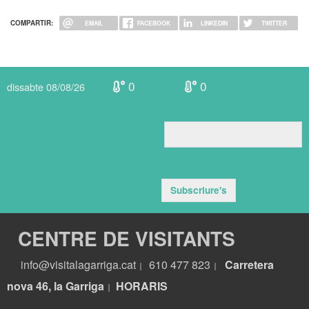
COMPARTIR:
EMAIL
FACEBOOK
LINKEDIN
TWITTER
0
0
dissabte 08/08/26
Subscriure's
CENTRE DE VISITANTS
info@visitalagarriga.cat
610 477 823
Carretera
|
|
nova 46, la Garriga
HORARIS
|